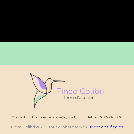
Contact : colibri.la.esperanza@gmail.com Tel : +506 8796 7320
Finca Colibri 2023 - Tous droits réservés -
Mentions légales